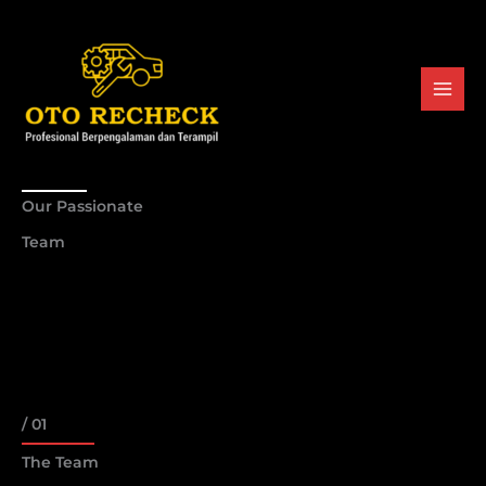
Lewati
ke
konten
Our Passionate
Team
/ 01
The Team