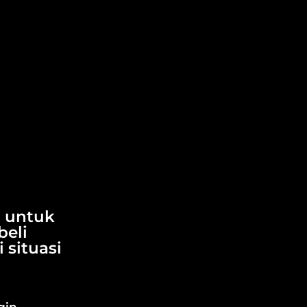
r untuk
eli
 situasi
gin