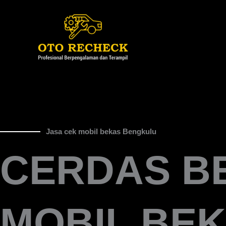
Lewati
ke
konten
Jasa cek mobil bekas Bengkulu
CERDAS BE
MOBIL BE