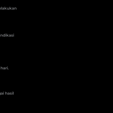
melakukan
indikasi
hari.
i hasil