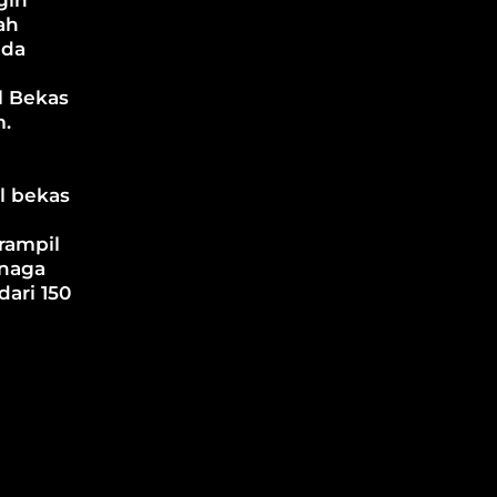
ah
nda
l Bekas
m.
l bekas
rampil
enaga
dari 150